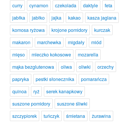
curry
cynamon
czekolada
daktyle
feta
jabłka
jabłko
jajka
kakao
kasza jaglana
komosa ryżowa
krojone pomidory
kurczak
makaron
marchewka
migdały
miód
mięso
mleczko kokosowe
mozarella
mąka bezglutenowa
oliwa
oliwki
orzechy
papryka
pestki słonecznika
pomarańcza
quinoa
ryż
serek kanapkowy
suszone pomidory
suszone śliwki
szczypiorek
tuńczyk
śmietana
żurawina