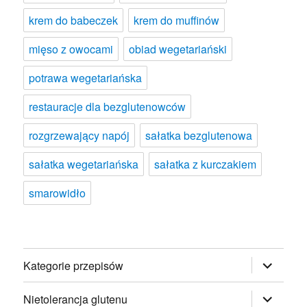
krem do babeczek
krem do muffinów
mięso z owocami
obiad wegetariański
potrawa wegetariańska
restauracje dla bezglutenowców
rozgrzewający napój
sałatka bezglutenowa
sałatka wegetariańska
sałatka z kurczakiem
smarowidło
rozwiń
Kategorie przepisów
menu
potomne
rozwiń
Nietolerancja glutenu
menu