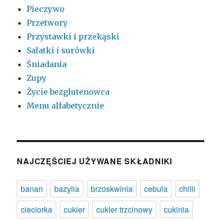
Pieczywo
Przetwory
Przystawki i przekąski
Sałatki i surówki
Śniadania
Zupy
Życie bezglutenowca
Menu alfabetycznie
NAJCZĘŚCIEJ UŻYWANE SKŁADNIKI
banan
bazylia
brzoskwinia
cebula
chilli
cieciorka
cukier
cukier trzcinowy
cukinia