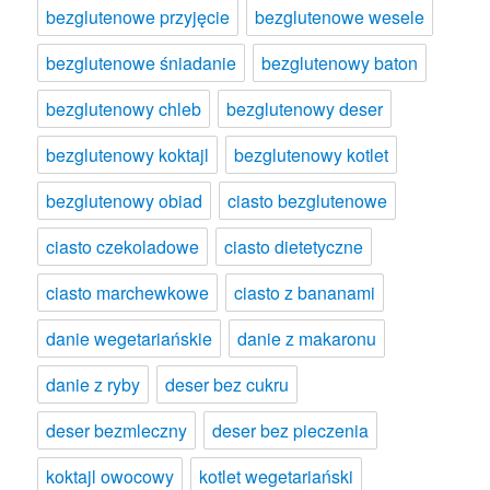
bezglutenowe przyjęcie
bezglutenowe wesele
bezglutenowe śniadanie
bezglutenowy baton
bezglutenowy chleb
bezglutenowy deser
bezglutenowy koktajl
bezglutenowy kotlet
bezglutenowy obiad
ciasto bezglutenowe
ciasto czekoladowe
ciasto dietetyczne
ciasto marchewkowe
ciasto z bananami
danie wegetariańskie
danie z makaronu
danie z ryby
deser bez cukru
deser bezmleczny
deser bez pieczenia
koktajl owocowy
kotlet wegetariański